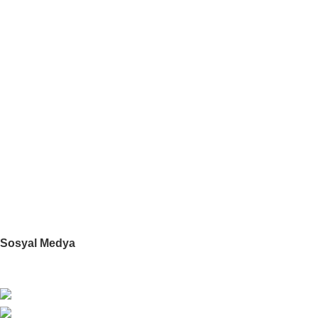
Blog
Ayın Ürünleri
Kategoriler
DESTEK
Kişisel Verilerin Korunması Kanunu
GİZLİLİK POLİTİKASI
DEĞİŞİM VE İADE KOŞULLARI
SIKÇA SORULAN SORULAR
YARDIM
Sosyal Medya
Mobil Uygulamamız: