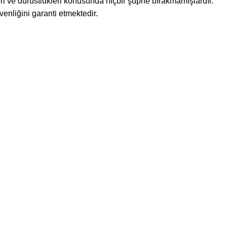
eri ve dürüstlükleri konusunda hiçbir şüphe bırakmamışlardır.
venliğini garanti etmektedir.