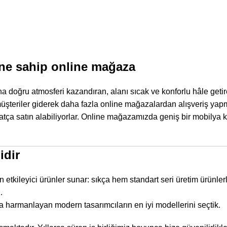
ine sahip online mağaza
a doğru atmosferi kazandıran, alanı sıcak ve konforlu hâle geti
şteriler giderek daha fazla online mağazalardan alışveriş yap
ahatça satın alabiliyorlar. Online mağazamızda geniş bir mobilya
idir
inden etkileyici ürünler sunar: sıkça hem standart seri üretim ürün
.
taca harmanlayan modern tasarımcıların en iyi modellerini seçtik.