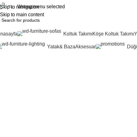
Wrong menu selected
Skip to navigation
TL
Skip to main content
nasayfa
Koltuk Takımı
Köşe Koltuk Takımı
Y
Yatak& Baza
Aksesuar
Düğü
About us
Home
About us