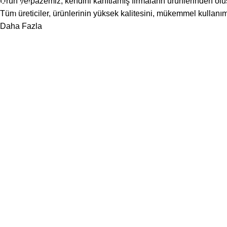
Ürün yelpazemiz, kendini kanıtlamış firmaların ürünlerinden oluş
Sayfalar
Tüm üreticiler, ürünlerinin yüksek kalitesini, mükemmel kullanım
Daha Fazla
BIZE ULAŞIN
Hakkımızda
İletişim
Mağaza
Blog
Ayın Ürünleri
Kategoriler
DESTEK
Kişisel Verilerin Korunması Kanunu
GİZLİLİK POLİTİKASI
DEĞİŞİM VE İADE KOŞULLARI