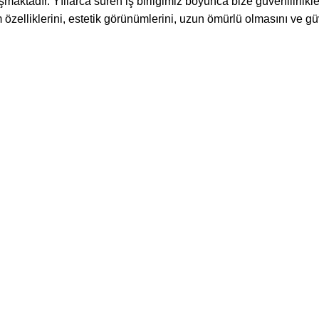
maktadır. Yıllarca süren iş birliğimiz boyunca bize güvenilirlikl
 özelliklerini, estetik görünümlerini, uzun ömürlü olmasını ve gü