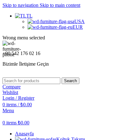
Skip to navigation
Skip to main content
TL
USA
EUR
Wrong menu selected
+90 542 176 02 16
Bizimle İletişime Geçin
Search
Compare
Wishlist
Login / Register
0
items
/
₺
0.00
Menu
0
items
₺
0.00
Anasayfa
Koltuk Takımı