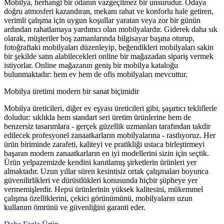
Mobilya, herhangi bir odanın vazgeçilmez bir unsurudur. Odaya
doğru atmosferi kazandıran, mekanı rahat ve konforlu hale getiren,
verimli çalışma için uygun koşullar yaratan veya zor bir günün
ardından rahatlamaya yardımcı olan mobilyalardır. Giderek daha sık
olarak, müşteriler boş zamanlarında bilgisayar başına oturup,
fotoğraftaki mobilyaları düzenleyip, beğendikleri mobilyaları sakin
bir şekilde satın alabilecekleri online bir mağazadan sipariş vermek
istiyorlar. Online mağazanın geniş bir mobilya kataloğu
bulunmaktadır: hem ev hem de ofis mobilyaları mevcuttur.
Mobilya üretimi modern bir sanat biçimidir
Mobilya üreticileri, diğer ev eşyası üreticileri gibi, şaşırtıcı tekliflerle
doludur: sıklıkla hem standart seri üretim ürünlerine hem de
benzersiz tasarımlara - gerçek güzellik uzmanları tarafından takdir
edilecek profesyonel zanaatkarların mobilyalarına - rastlıyoruz. Her
ürün biriminde zarafeti, kaliteyi ve pratikliği ustaca birleştirmeyi
başaran modern zanaatkarların en iyi modellerini sizin için seçtik.
Ürün yelpazemizde kendini kanıtlamış şirketlerin ürünleri yer
almaktadır. Uzun yıllar süren kesintisiz ortak çalışmaları boyunca
güvenilirlikleri ve dürüstlükleri konusunda hiçbir şüpheye yer
vermemişlerdir. Hepsi ürünlerinin yüksek kalitesini, mükemmel
çalışma özelliklerini, çekici görünümünü, mobilyaların uzun
kullanım ömrünü ve güvenliğini garanti eder.