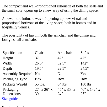
The compact and well-proportioned silhouette of both the seats and
the small sofa, opens up to a new way of using the dining space.
A new, more intimate way of opening up new visual and
proportional horizons of the living space, both in homes and in
hospitality venues.‎
The possibility of having both the armchair and the dining and
lounge small armchairs.
Specification
Chair
Armchair
Sofas
Height
37"
42"
42"
Width
26.5"
32.5"
142"
Depth
19.5"
22.5"
24.5"
Assembly Required
No
No
Yes
Packaging Type
Box
Box
Box
Package Weight
55 lbs.
64 lbs.
180 lbs.
Packaging
27" x 26" x
45" x 35" x
46" x 142" x
Dimensions
39"
24"
25"
Size guide