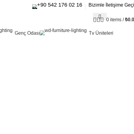
+90 542 176 02 16
Bizimle İletişime Geç
0
items
/
₺
0.
Genç Odası
Tv Üniteleri