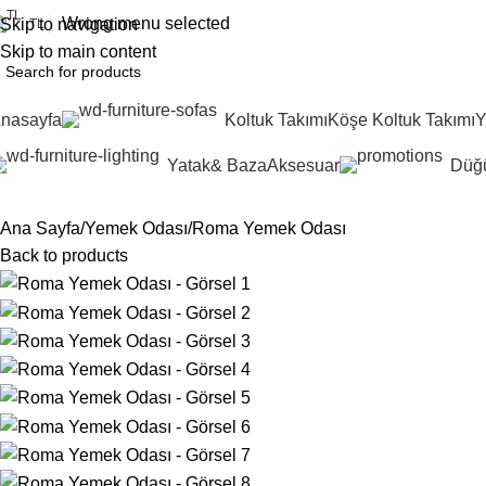
Wrong menu selected
Skip to navigation
TL
Skip to main content
nasayfa
Koltuk Takımı
Köşe Koltuk Takımı
Y
Yatak& Baza
Aksesuar
Düğü
Ana Sayfa
Yemek Odası
Roma Yemek Odası
Back to products